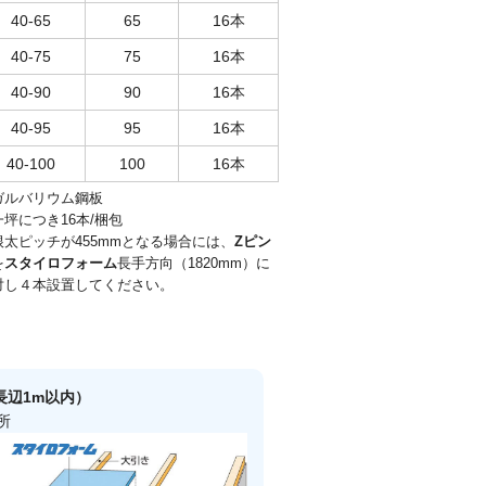
40-65
65
16本
40-75
75
16本
40-90
90
16本
40-95
95
16本
40-100
100
16本
ガルバリウム鋼板
一坪につき16本/梱包
根太ピッチが455mmとなる場合には、
Zピン
を
スタイロフォーム
長手方向（1820mm）に
対し４本設置してください。
長辺1m以内）
所