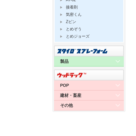
接着剤
気密くん
Zピン
とめぞう
とめジョーズ
製品
POP
建材・畜産
その他