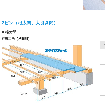
Zピン（根太間、大引き間）
根太間
在来工法（洋間用）