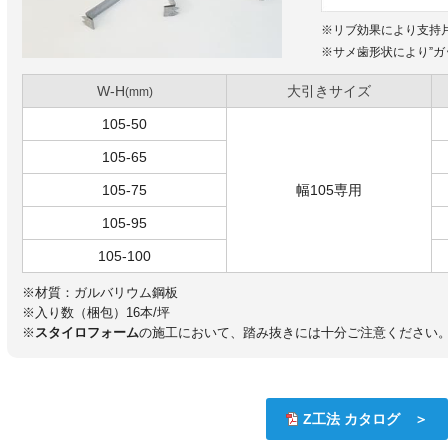
※リブ効果により支持
※サメ歯形状により”ガ
W-H
大引きサイズ
(mm)
105-50
105-65
105-75
幅105専用
105-95
105-100
※材質：ガルバリウム鋼板
※入り数（梱包）16本/坪
※
スタイロフォーム
の施工において、踏み抜きには十分ご注意ください
Z工法 カタログ ＞