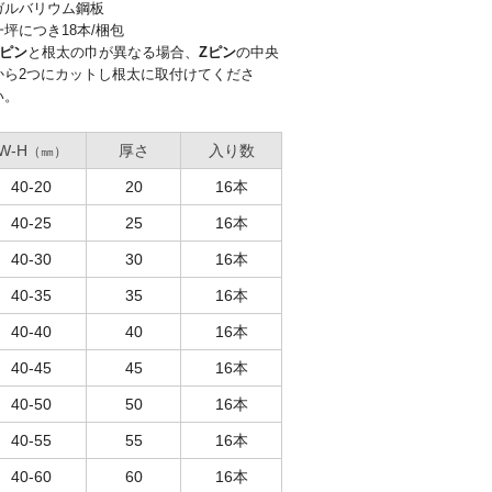
ガルバリウム鋼板
一坪につき18本/梱包
Zピン
と根太の巾が異なる場合、
Zピン
の中央
から2つにカットし根太に取付けてくださ
い。
W-H
厚さ
入り数
（㎜）
40-20
20
16本
40-25
25
16本
40-30
30
16本
40-35
35
16本
40-40
40
16本
40-45
45
16本
40-50
50
16本
40-55
55
16本
40-60
60
16本