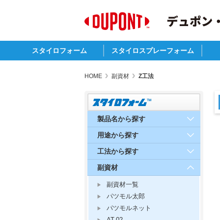
スタイロフォーム
スタイロスプレーフォーム
特長
規格
標準サイズ・物性・熱抵抗
製品名から探す
用途から探す
工法から探す
環境対応
注意事項
副資材
スタイロスプレーフォームB
スタイロスプレーフォームC
PO
建
そ
HOME
副資材
Z工法
製品名から探す
用途から探す
工法から探す
副資材
副資材一覧
パツモル太郎
パツモルネット
AT-02