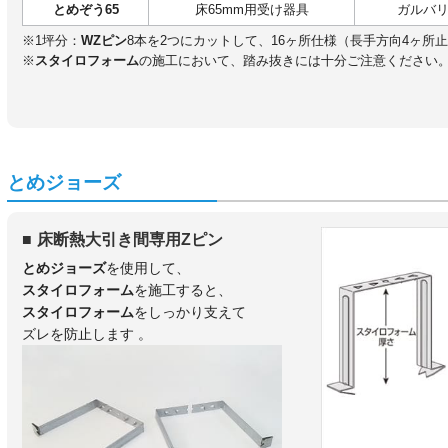
とめぞう
65
床65mm用受け器具
ガルバ
※1坪分：
WZピン
8本を2つにカットして、16ヶ所仕様（長手方向4ヶ所
※
スタイロフォーム
の施工において、踏み抜きには十分ご注意ください
とめジョーズ
床断熱大引き間専用Zピン
とめジョーズ
を使用して、
スタイロフォーム
を施工すると、
スタイロフォーム
をしっかり支えて
ズレを防止します 。