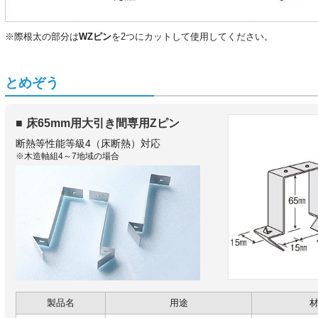
※際根太の部分は
WZピン
を2つにカットして使用してください。
とめぞう
床65mm用大引き間専用Zピン
断熱等性能等級4（床断熱）対応
※木造軸組4～7地域の場合
製品名
用途