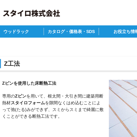
ウッドラック
カタログ・価格表・SDS
お役立ち情
P
材・畜産
の他
カタログ一覧
参考価格表
安全データシート
建築物省エネ法
補助金について
ZEHの作り方(仕様
木造住宅構造別耐
関連情報
Z工法
Zピンを使用した床断熱工法
専用の
Zピン
を用いて、根太間・大引き間に建築用断
熱材
スタイロフォーム
を隙間なくはめ込むことによ
って弛(たる)みができず、スミからスミまで綺麗に敷
くことができる断熱工法です。