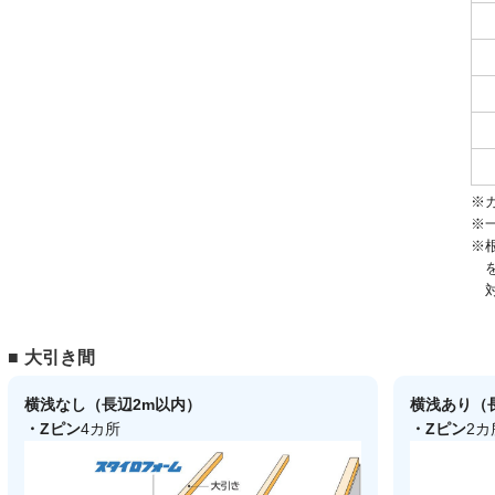
※
※
※
大引き間
横浅なし（長辺2m以内）
横浅あり（
・Zピン
4カ所
・Zピン
2カ