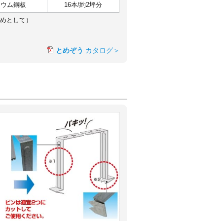
リウム鋼板
16本/約2坪分
止めとして）
。
とめぞう
カタログ＞