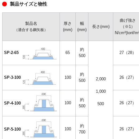
製品サイズと物性
曲げ強さ
製品名
厚さ
幅
長さ(mm)
（※1）
(mm)
(mm)
（適合する鋼矢板）
N/cm²(tonf/m
約
65
27（28）
SP-2-65
500
約
SP-3-100
100
26（27）
2,000
500
1,000
約
100
26（27）
SP-4-100
500
500
約
100
26（27）
SP-5-100
700