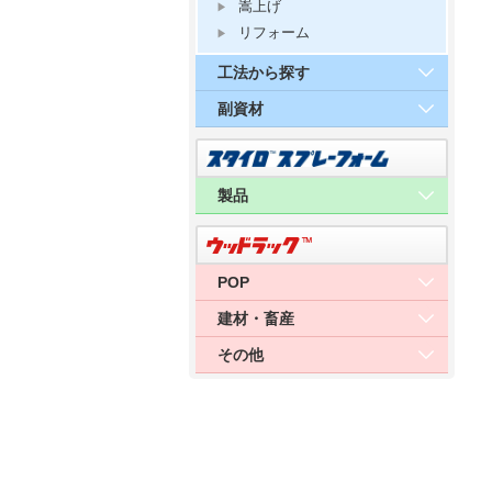
嵩上げ
リフォーム
工法から探す
副資材
製品
POP
建材・畜産
その他