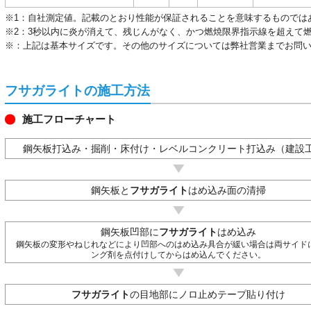
※1：自社測定値。記載のとおり性能が保証されることを意味するものでは
※2：3秒以内に炎が消えて、残じんがなく、かつ燃焼限界指示線を超えて
※：上記は基本サイズです。その他のサイズについては弊社営業までお問
フサガライトの施工方法
施工フローチャート
鋼矢板打込み・掘削・床付け・レベルコンクリート打込み（建設
鋼矢板と
フサガライト
はめ込み面の清掃
鋼矢板凹部に
フサガライト
はめ込み
鋼矢板の変形やねじれなどにより凹部へのはめ込み具合が緩い場合は両サイド
ング剤を点付けしてからはめ込んでください。
フサガライト
の目地部にノロ止めテープ貼り付け