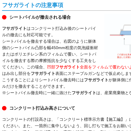
フサガライトの注意事項
シートパイルが撤去される場合
フサガライト
はコンクリート打込み後のシートパイ
ルの撤去にも対応可能です。
シートパイルを撤去する場合は、右図のように躯体
側のシートパイル凸部を幅450mm程度の気泡緩衝材
またはポリエチレン系のフィルムで覆い、シートパ
イルを撤去する際の摩擦抵抗を少なくする工夫をし
てください。この場合、
凹部
フサガライト
全面をフィルムで覆わない
はみ出し部分を
フサガライト
表面にステープルガンなどで仮止めしま
こうすることによりシートパイル撤去時には
フサガライト
が躯体側に
ルだけを撤去することができます。
※シートパイル撤去時に一緒に抜けた
フサガライト
は、産業廃棄物と
コンクリート打込み高さについて
コンクリートの打設高さは、「コンクリート標準示方書【施工編】」に基
ください。また、一箇所に集中しないよう、回し打ちで施工をお願い