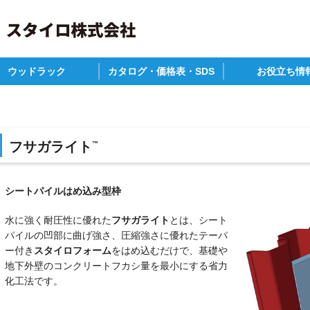
ウッドラック
カタログ・価格表・SDS
お役立ち情
P
材・畜産
の他
カタログ一覧
参考価格表
安全データシート
建築物省エネ法
補助金について
ZEHの作り方(仕様
木造住宅構造別耐
関連情報
フサガライト
™
シートパイルはめ込み型枠
水に強く耐圧性に優れた
フサガライト
とは、シート
パイルの凹部に曲げ強さ、圧縮強さに優れたテーパ
ー付き
スタイロフォーム
をはめ込むだけで、基礎や
地下外壁のコンクリートフカシ量を最小にする省力
化工法です。