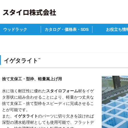
ウッドラック
カタログ・価格表・SDS
お役立ち情
P
材・畜産
の他
カタログ一覧
参考価格表
安全データシート
建築物省エネ法
補助金について
ZEHの作り方(仕様
木造住宅構造別耐
関連情報
イゲタライト
™
捨て支保工・型枠、軽量嵩上げ用
水に強く耐圧性に優れた
スタイロフォーム
材をイゲ
タ形状に組み合わせることにより、軽量かつ丈夫な
捨て支保工・捨て型枠をスピーディに完成させるこ
とが可能です。
また、
イゲタライト
のパーツに切り欠きを設ければ
深型の湧水処理材としても使用可能で、フラットデ