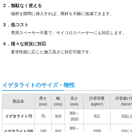
２．無駄なく使える
端材を隙間に挿入すれば、廃材を大幅に低減できます。
３．低コスト
専用スペーサー不要で、サイコロスペーサーにも対応します。
４．様々な状況に対応
要求性能に応じた施工高さに対応可能です。
イゲタライトのサイズ・物性
厚さ
幅
高さ
許容荷重
許容曲げ
製品名
(mm)
(mm)
(mm)
(kgf/m²)
(N/cm²
300～
イゲタライト75
75
910
811
10以
1820
300～
イゲタライト100
100
910
1056
10以