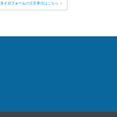
タイロフォーム
の注意事項はこちら ＞
針
針