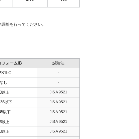
さ調整を行ってください。
フォームIB
試験法
PS1bC
-
なし
-
0
JIS A 9521
以上
036
以下
JIS A 9521
45
以下
JIS A 9521
6
JIS A 9521
以上
0
JIS A 9521
以上