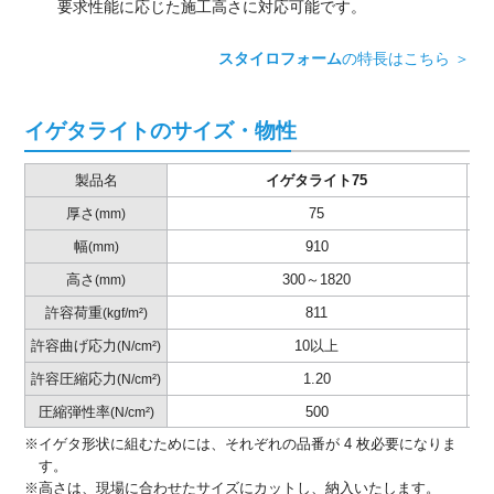
要求性能に応じた施工高さに対応可能です。
スタイロフォーム
の特長はこちら ＞
イゲタライトのサイズ・物性
製品名
イゲタライト75
厚さ
75
(mm)
幅
910
(mm)
高さ
300～1820
(mm)
許容荷重
811
(kgf/m²)
許容曲げ応力
10以上
(N/cm²)
許容圧縮応力
1.20
(N/cm²)
圧縮弾性率
500
(N/cm²)
※イゲタ形状に組むためには、それぞれの品番が 4 枚必要になりま
す。
※高さは、現場に合わせたサイズにカットし、納入いたします。