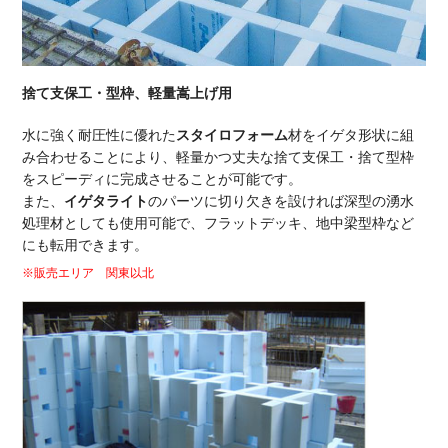
捨て支保工・型枠、軽量嵩上げ用
水に強く耐圧性に優れた
スタイロフォーム
材をイゲタ形状に組
み合わせることにより、軽量かつ丈夫な捨て支保工・捨て型枠
をスピーディに完成させることが可能です。
また、
イゲタライト
のパーツに切り欠きを設ければ深型の湧水
処理材としても使用可能で、フラットデッキ、地中梁型枠など
にも転用できます。
※販売エリア 関東以北