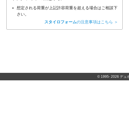
想定される荷重が上記許容荷重を超える場合はご相談下
さい。
スタイロフォーム
の注意事項はこちら ＞
© 1995-
2026 デュポ