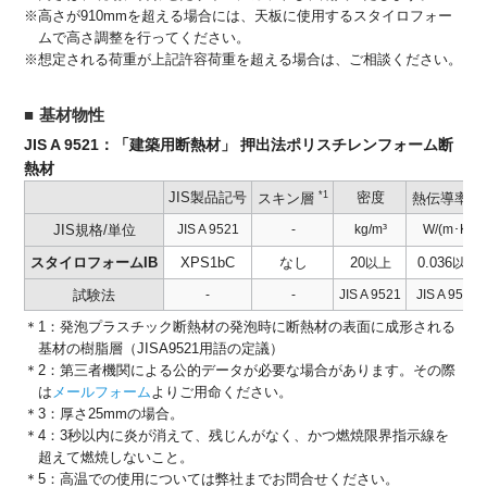
※高さが910mmを超える場合には、天板に使用するスタイロフォー
ムで高さ調整を行ってください。
※想定される荷重が上記許容荷重を超える場合は、ご相談ください。
基材物性
JIS A 9521：「建築用断熱材」 押出法ポリスチレンフォーム断
熱材
JIS製品記号
*1
密度
*2
スキン層
熱伝導率
JIS規格/単位
JIS A 9521
-
kg/m³
W/(m･K)
スタイロフォームIB
XPS1bC
なし
20
0.036
以上
以下
試験法
-
-
JIS A 9521
JIS A 9521
＊1：発泡プラスチック断熱材の発泡時に断熱材の表面に成形される
基材の樹脂層（JISA9521用語の定議）
＊2：第三者機関による公的データが必要な場合があります。その際
は
メールフォーム
よりご用命ください。
＊3：厚さ25mmの場合。
＊4：3秒以内に炎が消えて、残じんがなく、かつ燃焼限界指示線を
超えて燃焼しないこと。
＊5：高温での使用については弊社までお問合せください。