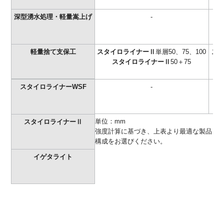
深型湧水処理・軽量嵩上げ
-
軽量捨て支保工
スタイロライナーⅡ
単層50、75、100
ス
スタイロライナーⅡ
50＋75
スタイロライナーWSF
-
※単位：mm
スタイロライナーⅡ
※強度計算に基づき、上表より最適な製品
構成をお選びください。
イゲタライト