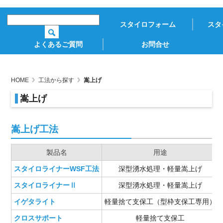
スタイロフォーム
スタ
よくあるご質問
お問合せ
HOME
工法から探す
嵩上げ
嵩上げ
嵩上げ工法
製品名
用途
スタイロライナーWSF工法
深型湧水処理・軽量嵩上げ
スタイロライナーⅡ
深型湧水処理・軽量嵩上げ
イゲタライト
軽量捨て支保工（型枠支保工専用）
クロスサポート
軽量捨て支保工