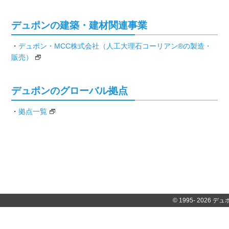
デュポンの建築・建材関連事業
・
デュポン・MCC株式会社（人工大理石コーリアン®の製造・
販売）
デュポンのグローバル拠点
・
拠点一覧
© 1995-
2026 デュポ