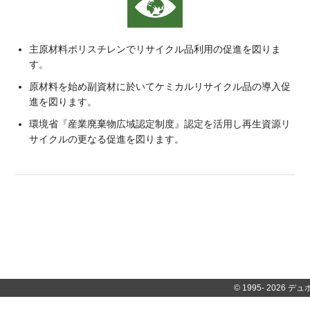
主原材料ポリスチレンでリサイクル品利用の促進を図りま
す。
原材料を始め副資材に於いてケミカルリサイクル品の導入促
進を図ります。
環境省『産業廃棄物広域認定制度』認定を活用し再生資源リ
サイクルの更なる促進を図ります。
© 1995-
2026 デュポ